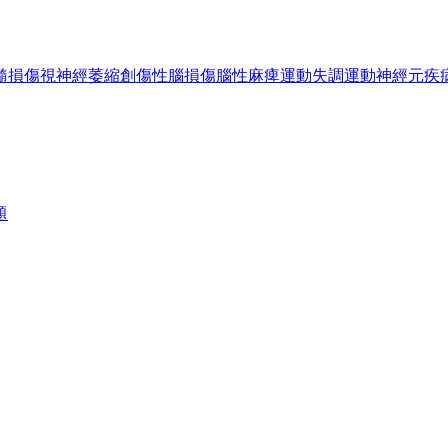
髓損傷
視神經萎縮
創傷性腦損傷
腦性麻痺
運動失調
運動神經元疾
題