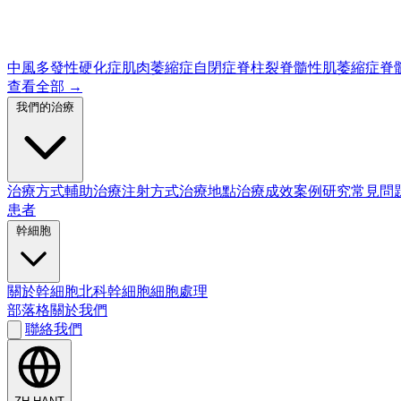
中風
多發性硬化症
肌肉萎縮症
自閉症
脊柱裂
脊髓性肌萎縮症
脊
查看全部
→
我們的治療
治療方式
輔助治療
注射方式
治療地點
治療成效
案例研究
常見問
患者
幹細胞
關於幹細胞
北科幹細胞
細胞處理
部落格
關於我們
聯絡我們