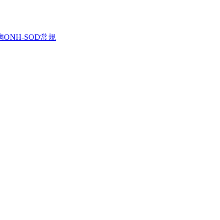
病
ONH-SOD
常規