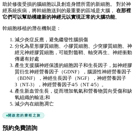
助於修復受損的腦細胞以及創造身體所需的新細胞。 對於神
經系統疾病，將幹細胞送到的最重要的區域是大腦，
在那裡
它們可以幫助構建新的神經元以實現正常的大腦功能
。
幹細胞移植的潛在機制是：
減少炎症反應，避免繼發性腦損傷
分化為星形膠質細胞、小膠質細胞、少突膠質細胞、神
經元神經膠質細胞，可能對髓鞘、軸突再生、神經衝動
傳遞有好處
產生支援腦神經保護的細胞因子和生長因子，如神經膠
質衍生神經營養因子（GDNF），腦源性神經營養因子
（BDNF），神經生長因子（NGF），神經營養因子
3（NT-3），神經營養因子4/5（NT 4/5）。
產生新血管生長，從而增加氧氣和營養物質向受傷和缺
氧組織的輸送;和
減少內在細胞凋亡
開啟您的療程之旅
預約免費諮詢