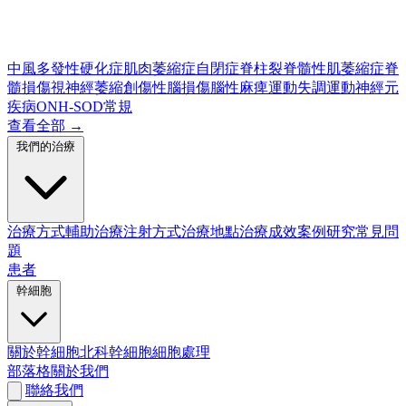
中風
多發性硬化症
肌肉萎縮症
自閉症
脊柱裂
脊髓性肌萎縮症
脊
髓損傷
視神經萎縮
創傷性腦損傷
腦性麻痺
運動失調
運動神經元
疾病
ONH-SOD
常規
查看全部
→
我們的治療
治療方式
輔助治療
注射方式
治療地點
治療成效
案例研究
常見問
題
患者
幹細胞
關於幹細胞
北科幹細胞
細胞處理
部落格
關於我們
聯絡我們