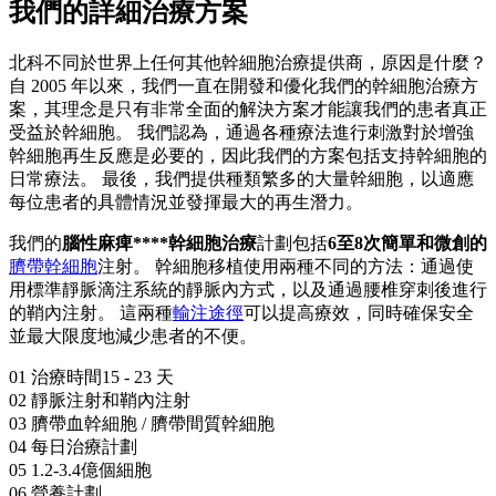
我們的詳細治療方案
北科不同於世界上任何其他幹細胞治療提供商，原因是什麼？
自 2005 年以來，我們一直在開發和優化我們的幹細胞治療方
案，其理念是只有非常全面的解決方案才能讓我們的患者真正
受益於幹細胞。 我們認為，通過各種療法進行刺激對於增強
幹細胞再生反應是必要的，因此我們的方案包括支持幹細胞的
日常療法。 最後，我們提供種類繁多的大量幹細胞，以適應
每位患者的具體情況並發揮最大的再生潛力。
我們的
腦性麻痺****幹細胞治療
計劃包括
6至8次簡單和微創的
臍帶幹細胞
注射。 幹細胞移植使用兩種不同的方法：通過使
用標準靜脈滴注系統的靜脈內方式，以及通過腰椎穿刺後進行
的鞘內注射。 這兩種
輸注途徑
可以提高療效，同時確保安全
並最大限度地減少患者的不便。
01
治療時間15 - 23 天
02
靜脈注射和鞘內注射
03
臍帶血幹細胞 / 臍帶間質幹細胞
04
每日治療計劃
05
1.2-3.4億個細胞
06
營養計劃