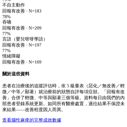
不自主動作
回報有改善 ·
N=183
78
%
吞嚥
回報有改善 ·
N=209
77
%
言語（嬰兒呀呀學語）
回報有改善 ·
N=197
77
%
情緒障礙
回報有改善 ·
N=169
關於這些資料
患者在治療後的追蹤評估時，依 5 級量表（惡化／無改善／輕
微／中等／顯著）就治療前的狀態自評每項症狀。「回報有改
善」合併了輕微、中等與顯著三個等級。資料每日由我們的內
部患者登錄系統更新。如同所有醫療處置，過往結果不保證未
來結果——改善程度因人而異。
查看腦性麻痺的完整成效數據