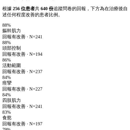
根據
256 位患者
共
640 份
追蹤問卷的回報，下方為在治療後自
述任何程度改善的患者比例。
88
%
軀幹肌力
回報有改善 ·
N=241
88
%
頭部控制
回報有改善 ·
N=194
86
%
活動範圍
回報有改善 ·
N=237
84
%
痙攣
回報有改善 ·
N=227
84
%
四肢肌力
回報有改善 ·
N=241
83
%
食慾
回報有改善 ·
N=197
79
%